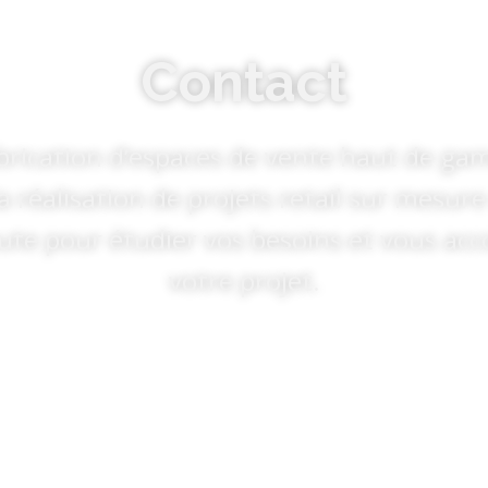
Contact
brication d’espaces de vente haut de 
a réalisation de projets retail sur mesure
oute pour étudier vos besoins et vous a
votre projet.